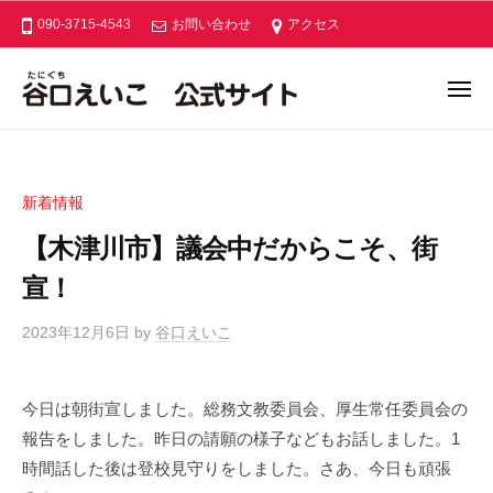
ー
コ
口
090-3715-4543
お問い合わせ
アクセス
ン
え
い
テ
メ
こ
ン
ニ
谷
公
あ
ュ
ツ
ー
式
口
な
へ
サ
た
え
ス
イ
新着情報
と
い
キ
ト
つ
【木津川市】議会中だからこそ、街
こ
ッ
く
公
プ
宣！
る
式
あ
2023年12月6日
by
谷口えいこ
/
サ
た
0
イ
た
件
ト
か
今日は朝街宣しました。総務文教委員会、厚生常任委員会の
の
な
報告をしました。昨日の請願の様子などもお話しました。1
コ
木
メ
時間話した後は登校見守りをしました。さあ、今日も頑張
津
ン