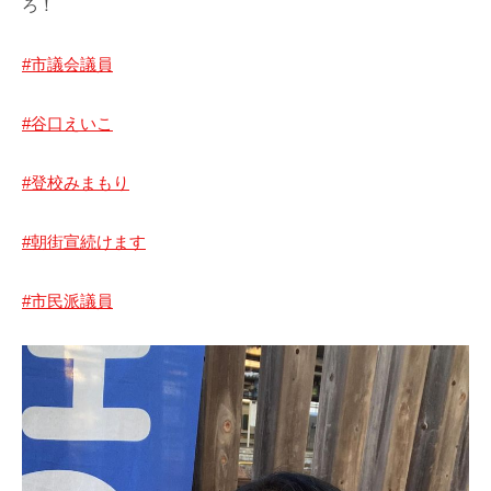
ろ！
川
ト
市
#市議会議員
#谷口えいこ
#登校みまもり
#朝街宣続けます
#市民派議員