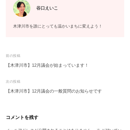
谷口えいこ
木津川市を誰にとっても温かいまちに変えよう！
投
前の投稿
稿
【木津川市】12月議会が始まっています！
ナ
ビ
次の投稿
ゲ
【木津川市】12月議会の一般質問のお知らせです
ー
シ
ョ
コメントを残す
ン