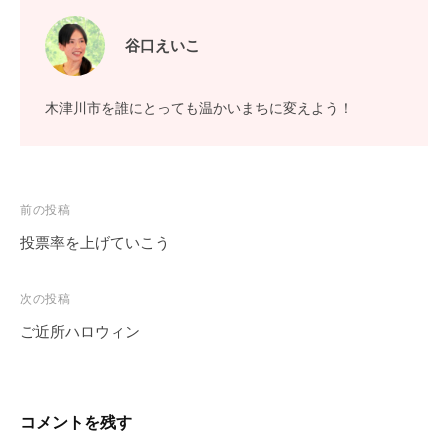
谷口えいこ
木津川市を誰にとっても温かいまちに変えよう！
投
前の投稿
稿
投票率を上げていこう
ナ
ビ
次の投稿
ゲ
ご近所ハロウィン
ー
シ
ョ
コメントを残す
ン