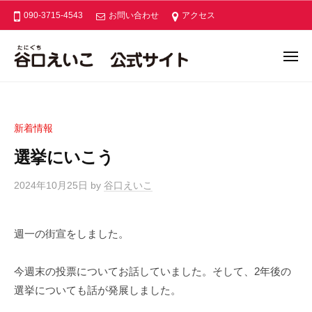
ー
コ
口
090-3715-4543
お問い合わせ
アクセス
ン
え
い
テ
メ
こ
ン
ニ
谷
公
あ
ュ
ツ
ー
式
口
な
へ
サ
た
え
ス
イ
新着情報
と
い
キ
ト
つ
選挙にいこう
こ
ッ
く
公
プ
る
2024年10月25日
by
谷口えいこ
/
式
あ
0
サ
た
件
イ
週一の街宣をしました。
た
の
ト
か
コ
な
メ
今週末の投票についてお話していました。そして、2年後の
ン
木
選挙についても話が発展しました。
ト
津