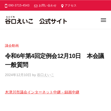
ー
コ
口
090-3715-4543
お問い合わせ
アクセス
ン
え
い
テ
メ
こ
ン
ニ
谷
公
あ
ュ
ツ
ー
式
口
な
へ
サ
た
え
ス
イ
議会動画
と
い
キ
ト
つ
令和6年第4回定例会12月10日 本会議
こ
ッ
く
公
プ
一般質問
る
式
あ
2024年12月10日
by
谷口えいこ
/
サ
た
0
イ
た
件
ト
か
木津川市議会インターネット中継－録画中継
の
な
コ
木
メ
津
ン