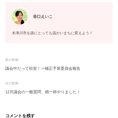
川
ト
市
谷口えいこ
木津川市を誰にとっても温かいまちに変えよう！
投
前の投稿
稿
議会中だって街宣！⇒補正予算委員会報告
ナ
ビ
次の投稿
ゲ
12月議会の一般質問、精一杯やりました！
ー
シ
ョ
コメントを残す