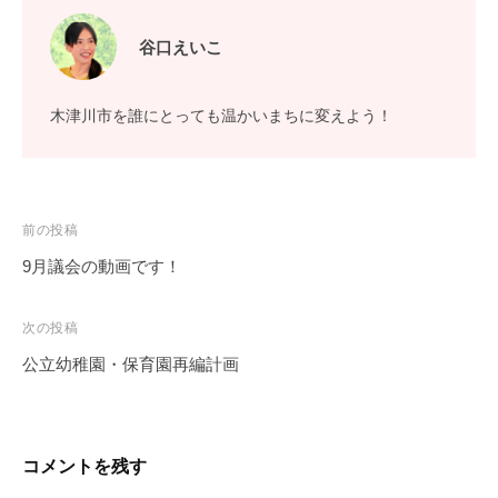
谷口えいこ
木津川市を誰にとっても温かいまちに変えよう！
投
前の投稿
稿
9月議会の動画です！
ナ
ビ
次の投稿
ゲ
公立幼稚園・保育園再編計画
ー
シ
ョ
コメントを残す
ン