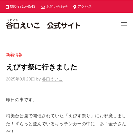
ー
コ
口
090-3715-4543
お問い合わせ
アクセス
ン
え
い
テ
メ
こ
ン
ニ
谷
公
あ
ュ
ツ
ー
式
口
な
へ
サ
た
え
ス
イ
新着情報
と
い
キ
ト
つ
えびす祭に行きました
こ
ッ
く
公
プ
る
2025年9月29日
by
谷口えいこ
/
式
あ
0
サ
た
件
イ
昨日の事です。
た
の
ト
か
コ
な
メ
梅美台公園で開催されていた「えびす祭り」にお邪魔しまし
ン
木
た！ずらっと並んでいるキッチンカーの中に…あ！金子さん
ト
津
だ！