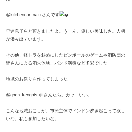
川
市
@kitchencar_nalu さんです
早速息子らと頂きましたよ。うーん、優しい美味しさ。人柄
が滲み出ています。
その他、軽トラを斜めにしたピンボールのゲームや消防団の
皆さんによる消火体験、バンド演奏など多彩でした。
地域のお祭りを作ってしまった
@goen_kengotsujii さんたち。カッコいい。
こんな地域おこしが、市民主体でドンドン沸き起こって欲し
いな。私も参加したいな。