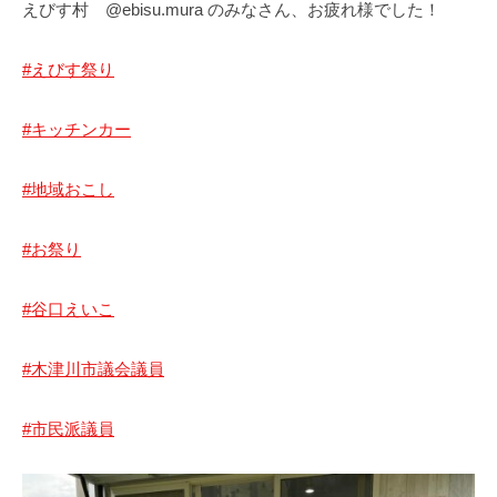
えびす村 @ebisu.mura のみなさん、お疲れ様でした！
#えびす祭り
#キッチンカー
#地域おこし
#お祭り
#谷口えいこ
#木津川市議会議員
#市民派議員