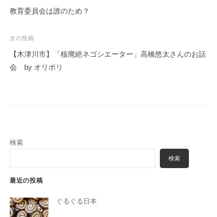
稿
教育委員会は誰のため？
ナ
ビ
次の投稿
ゲ
【木津川市】「核廃絶ネゴシエーター」高橋悠太さんのお話
ー
会 by オリポリ
シ
ョ
ン
検索
検索
最近の投稿
ぐるぐる日本