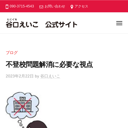
ー
コ
口
090-3715-4543
お問い合わせ
アクセス
ン
え
い
テ
メ
こ
ン
ニ
谷
公
あ
ュ
ツ
ー
式
口
な
へ
サ
た
え
ス
イ
ブログ
と
い
キ
ト
つ
不登校問題解消に必要な視点
こ
ッ
く
公
プ
る
2023年2月22日
by
谷口えいこ
式
あ
サ
た
イ
た
ト
か
な
木
津