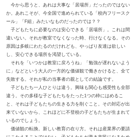
今から思うと、あれは大事な「居場所」だったのではない
か。あれこそが、今全国で進められている「校内フリースク
ール」「F組」みたいなものだったのでは？？
子どもたちに必要なのは安心できる「居場所」。これは間
違いない。それが教室でなくなった時、行けなくなる。その
原因は多岐にわたるのだけれども、やっぱり友達は欲しい
し、安心できる場所を渇望している。
それを「いつかは教室に戻ろうね」「勉強が遅れないよう
に」などという大人の一方的な価値観で働きかけると、全て
失敗する。それが私の当事者の親としての結論です。
子どもたち一人ひとりは違う。興味も関心も感受性も全部
違う。その多様な子どもたちをたった1つの枠にはめるこ
と、それは子どもたちの生きる力を削ぐこと。その対応が出
来ていないから、これほどに不登校の子どもたちが生まれて
いるのでしょう。
価値観の転換。新しい教育の在り方。それは産業界の要請
にこたえることではない。子どもたちが善き市民になるため