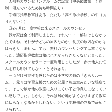
①無料カウンセリングルームの設置（中央図書館 予約
制 混んでいるため待ち時間あり）
②適応指導教室はある。ただし「高の原小学校」の中（あ
りえない！）
③2ヶ月に一度学校に来るスクールカウンセラー
我が家は全て利用しました。それで・・・解決はしなかっ
たですね。それが子どもの原因なのか、制度の原因なのかは
はっきりしません。でも、無料カウンセリングでは救えなか
った。適応指導教室は娘はハナから行きたくないと言った。
スクールカウンセラーは一度利用しましたが、赤の他人に悩
みを打ち明けてもな・・とそれきり。
一つだけ可能性を感じたのは小学校の時の「きらりルー
ム」。元々は学習支援のための部屋？相談室みたいな場所で
す。そこで娘が他の教室に入りにくい子と仲良しになってい
い感じでした。しかし、それは居心地がよくなりすぎて教室
に戻らなくなるかもしれない、という学校側の判断で辞めさ
せられた。