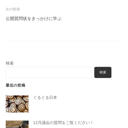
ナ
ビ
次の投稿
ゲ
公開質問状をきっかけに学ぶ
ー
シ
ョ
ン
検索
検索
最近の投稿
ぐるぐる日本
12月議会の質問をご覧ください！