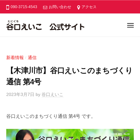
ー
コ
口
090-3715-4543
お問い合わせ
アクセス
ン
え
い
テ
メ
こ
ン
ニ
谷
公
あ
ュ
ツ
ー
式
口
な
へ
サ
た
え
ス
イ
新着情報
通信
/
と
い
キ
ト
つ
【木津川市】谷口えいこのまちづくり
こ
ッ
く
公
プ
通信 第4号
る
式
あ
2023年3月7日
by
谷口えいこ
サ
た
イ
た
ト
か
谷口えいこのまちづくり通信 第4号 です。
な
木
津