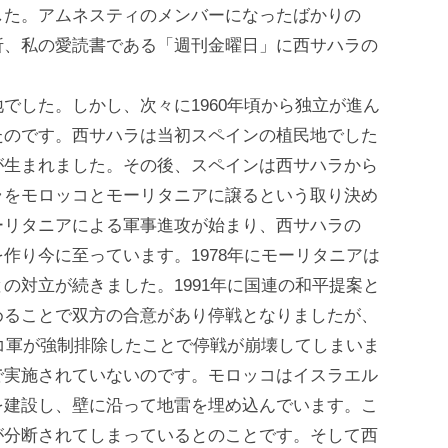
した。アムネスティのメンバーになったばかりの
折、私の愛読書である「週刊金曜日」に西サハラの
。
した。しかし、次々に1960年頃から独立が進ん
たのです。西サハラは当初スペインの植民地でした
が生まれました。その後、スペインは西サハラから
ラをモロッコとモーリタニアに譲るという取り決め
ーリタニアによる軍事進攻が始まり、西サハラの
作り今に至っています。1978年にモーリタニアは
の対立が続きました。1991年に国連の和平提案と
めることで双方の合意があり停戦となりましたが、
ッコ軍が強制排除したことで停戦が崩壊してしまいま
で実施されていないのです。モロッコはイスラエル
を建設し、壁に沿って地雷を埋め込んでいます。こ
が分断されてしまっているとのことです。そして西