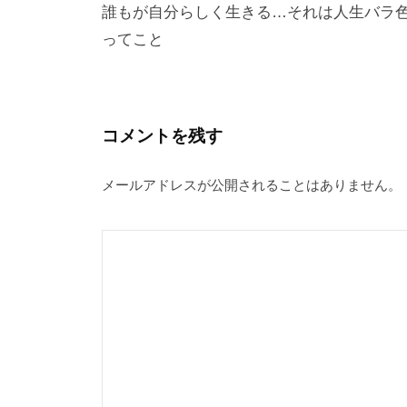
稿
誰もが自分らしく生きる…それは人生バラ
ってこと
ナ
ビ
ゲ
ー
コメントを残す
シ
メールアドレスが公開されることはありません。
ョ
ン