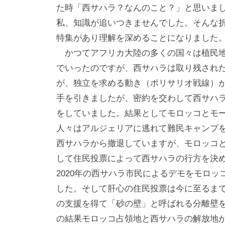
な
メ
た時「西サハラ？なんのこと？」と思いま
ン
木
私、知識が追いつきませんでした。そんな
ト
津
特集があり理解を深めることになりました
川
かつてアフリカ大陸の多くの国々は植民地で
市
でいったのですが、西サハラは取り残され
が、独立を求める動き（ポリサリオ戦線）
手を引きましたが、密約を交わして西サハ
をしていました。結果としてモロッコとモ
人々はアルジェリアに逃れて難民キャンプを
西サハラから撤退していますが、モロッコと
して住民投票によって西サハラの行方を決
2020年の西サハラ市民によるデモをモロ
した。そして肝心の住民投票は今に至るま
の支援を得て「砂の壁」と呼ばれる分離壁
の結果モロッコ占領地と西サハラの解放地