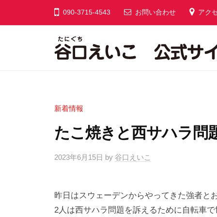
コ
口
090-3715-4543
お問い合わせ
アク
ン
え
テ
い
ン
こ
公
ツ
谷
あ
式
へ
な
口
サ
ス
た
え
イ
キ
新着情報
と
い
ト
ッ
つ
たこ焼きと西サハラ問
こ
プ
く
公
る
2023年6月15日
by
谷口えいこ
/
式
あ
0
サ
た
件
イ
た
昨日はスウェーデンからやってきた強者と
の
か
コ
2人は西サハラ問題を訴えるために自転車
ト