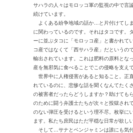
サハラの人々はモロッコ軍の監視の中で言
続けています。
よくある紛争地域の話か…と片付けてしま
に関わっているのです。それはタコです。
ーに並ぶタコに「モロッコ産」と書かれて
コ産ではなくて「西サハラ産」だというの
輸出されています。これは肥料の原料とな
産を無邪気に食べることでこの侵略を支え
世界中に人権侵害があると知ること。正直
れているのに、悲惨な話を聞くなんてたく
の被害者だったらどうしますか？助けても
のために闘う弁護士たちが次々と投獄され
のない弾圧を受けるという理不尽。枚挙に
ます。私たち庶民はただ平穏な日常が欲し
そして…サナとベンジャミンは誰にも気付